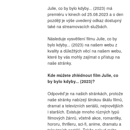
Julie, co by bylo kdyby... (2023) má 
premiéru v kinech od 25.08.2023 a o den 
později je výše uvedený odkaz dostupný 
také na streamovacích službách.
Následuje vysvětlení filmu Julie, co by 
bylo kdyby... (2023) na našem webu z 
kvality a důležitých věcí na našem webu, 
které by vás mohly zajímat o přístup na 
naše stránky.
Kde můžete zhlédnout film Julie, co 
by bylo kdyby... (2023)?
Odpověď je na našich stránkách, protože 
naše stránky nabízejí širokou škálu filmů, 
dramat a televizních seriálů, nejnovějších 
i starších. Existuje mnoho různých typů 
filmových žánrů, včetně akce, romantiky, 
hororu, thrilleru, sci-fi, anime, dramatu a 
televizních seriálů. Takže pokud máte 