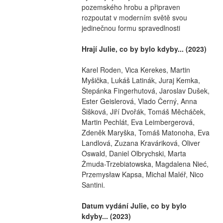
pozemského hrobu a připraven 
rozpoutat v moderním světě svou 
jedinečnou formu spravedlnosti
Hrají Julie, co by bylo kdyby... (2023)
Karel Roden, Vica Kerekes, Martin 
Myšička, Lukáš Latinák, Juraj Kemka, 
Štepánka Fingerhutová, Jaroslav Dušek, 
Ester Geislerová, Vlado Černý, Anna 
Šišková, Jiří Dvořák, Tomáš Měcháček, 
Martin Pechlát, Eva Leimbergerová, 
Zdeněk Maryška, Tomáš Matonoha, Eva 
Landlová, Zuzana Kraváriková, Oliver 
Oswald, Daniel Olbrychski, Marta 
Żmuda-Trzebiatowska, Magdalena Nieć, 
Przemysław Kapsa, Michal Maléř, Nico 
Santini.
Datum vydání Julie, co by bylo 
kdyby... (2023)