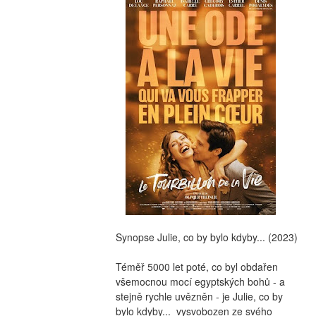
Synopse Julie, co by bylo kdyby... (2023)
Téměř 5000 let poté, co byl obdařen 
všemocnou mocí egyptských bohů - a 
stejně rychle uvězněn - je Julie, co by 
bylo kdyby...  vysvobozen ze svého 