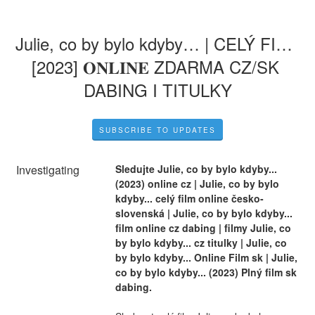
Julie, co by bylo kdyby… | CELÝ FILM 
[2023] 𝐎𝐍𝐋𝐈𝐍𝐄 ZDARMA CZ/SK 
DABING I TITULKY
SUBSCRIBE TO UPDATES
Investigating
Sledujte Julie, co by bylo kdyby... 
(2023) online cz | Julie, co by bylo 
kdyby... celý film online česko-
slovenská | Julie, co by bylo kdyby... 
film online cz dabing | filmy Julie, co 
by bylo kdyby... cz titulky | Julie, co 
by bylo kdyby... Online Film sk | Julie, 
co by bylo kdyby... (2023) Plný film sk 
dabing.