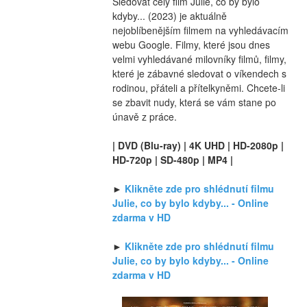
Sledovat celý film Julie, co by bylo 
kdyby... (2023) je aktuálně 
nejoblíbenějším filmem na vyhledávacím 
webu Google. Filmy, které jsou dnes 
velmi vyhledávané milovníky filmů, filmy, 
které je zábavné sledovat o víkendech s 
rodinou, přáteli a přítelkyněmi. Chcete-li 
se zbavit nudy, která se vám stane po 
únavě z práce.
| DVD (Blu-ray) | 4K UHD | HD-2080p | 
HD-720p | SD-480p | MP4 |
► 
Klikněte zde pro shlédnutí filmu 
Julie, co by bylo kdyby... - Online 
zdarma v HD
► 
Klikněte zde pro shlédnutí filmu 
Julie, co by bylo kdyby... - Online 
zdarma v HD