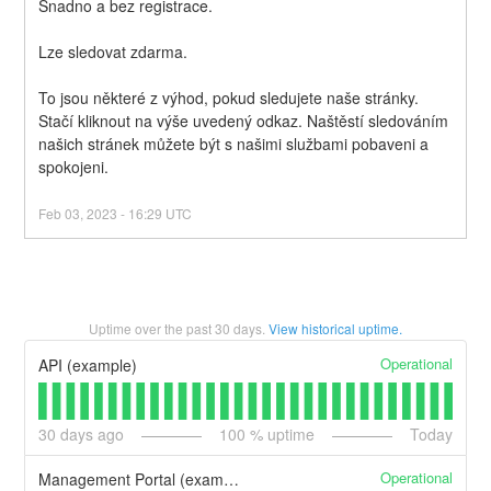
Snadno a bez registrace.
Lze sledovat zdarma.
To jsou některé z výhod, pokud sledujete naše stránky. 
Stačí kliknout na výše uvedený odkaz. Naštěstí sledováním 
našich stránek můžete být s našimi službami pobaveni a 
spokojeni.
Feb
03
,
2023
-
16:29
UTC
Uptime over the past
30
days.
View historical uptime.
Operational
API (example)
30
days ago
100
% uptime
Today
Operational
Management Portal (example)