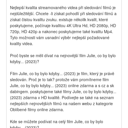
Nejlepší kvalita streamovaného videa při sledování filmů je 
nejdůležitější. Chcete -li získat pohodlí při sledování filmů a 
získat čistou kvalitu zvuku. existuje několik kvalit, které 
poskytujeme, počínaje kvalitou 4K Ultra Hd, HD 2080p, HD 
720p, HD 420p a nakonec poskytujeme také kvalitu Mp4. 
Tyto možnosti vám usnadní výběr nejlepší požadované 
kvality videa.
Proč byste se měli dívat na nejnovější film Julie, co by bylo 
kdyby... (2023)?
Film Julie, co by bylo kdyby... (2023) je film, který je právě 
sledován. Proč je to tak? protože vám promítneme film 
Julie, co by bylo kdyby... (2023) online zdarma a s cz a sk 
dabingem. poskytujeme také filmy Julie, co by bylo kdyby... 
(2023) zdarma v HD kvalitě. Podívejte se také na seznam 
nejlepších nejnovějších filmů na našem webu z kategorie 
Oblíbené filmy online zdarma.
Kde se můžete podívat na celý film Julie, co by bylo 
kdyby... (2023)?