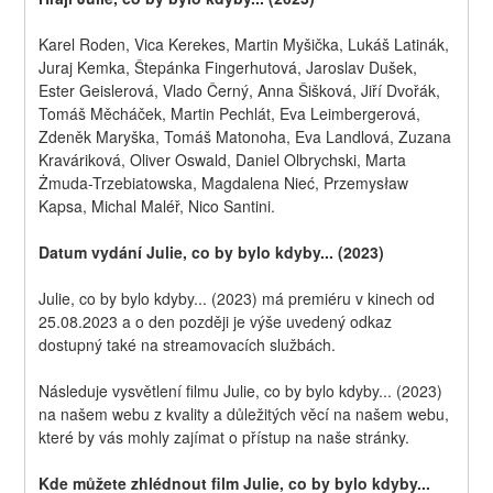
Karel Roden, Vica Kerekes, Martin Myšička, Lukáš Latinák, 
Juraj Kemka, Štepánka Fingerhutová, Jaroslav Dušek, 
Ester Geislerová, Vlado Černý, Anna Šišková, Jiří Dvořák, 
Tomáš Měcháček, Martin Pechlát, Eva Leimbergerová, 
Zdeněk Maryška, Tomáš Matonoha, Eva Landlová, Zuzana 
Kraváriková, Oliver Oswald, Daniel Olbrychski, Marta 
Żmuda-Trzebiatowska, Magdalena Nieć, Przemysław 
Kapsa, Michal Maléř, Nico Santini.
Datum vydání Julie, co by bylo kdyby... (2023)
Julie, co by bylo kdyby... (2023) má premiéru v kinech od 
25.08.2023 a o den později je výše uvedený odkaz 
dostupný také na streamovacích službách.
Následuje vysvětlení filmu Julie, co by bylo kdyby... (2023) 
na našem webu z kvality a důležitých věcí na našem webu, 
které by vás mohly zajímat o přístup na naše stránky.
Kde můžete zhlédnout film Julie, co by bylo kdyby... 