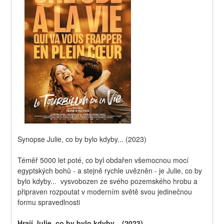
Synopse Julie, co by bylo kdyby... (2023)
Téměř 5000 let poté, co byl obdařen všemocnou mocí 
egyptských bohů - a stejně rychle uvězněn - je Julie, co by 
bylo kdyby...  vysvobozen ze svého pozemského hrobu a 
připraven rozpoutat v moderním světě svou jedinečnou 
formu spravedlnosti
Hrají Julie, co by bylo kdyby... (2023)