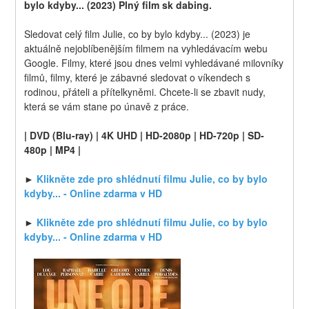
bylo kdyby... (2023) Plný film sk dabing.
Sledovat celý film Julie, co by bylo kdyby... (2023) je 
aktuálně nejoblíbenějším filmem na vyhledávacím webu 
Google. Filmy, které jsou dnes velmi vyhledávané milovníky 
filmů, filmy, které je zábavné sledovat o víkendech s 
rodinou, přáteli a přítelkyněmi. Chcete-li se zbavit nudy, 
která se vám stane po únavě z práce.
| DVD (Blu-ray) | 4K UHD | HD-2080p | HD-720p | SD-
480p | MP4 |
► 
Klikněte zde pro shlédnutí filmu Julie, co by bylo 
kdyby... - Online zdarma v HD
► 
Klikněte zde pro shlédnutí filmu Julie, co by bylo 
kdyby... - Online zdarma v HD