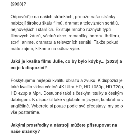
(2023)?
Odpověď je na našich stránkách, protože naše stránky 
nabízejí širokou škálu filmů, dramat a televizních seriálů, 
nejnovějších i starších. Existuje mnoho různých typů 
filmových žánrů, včetně akce, romantiky, hororu, thrilleru, 
sci-fi, anime, dramatu a televizních seriálů. Takže pokud 
máte zájem, klikněte na odkaz výše.
Jaká je kvalita filmu Julie, co by bylo kdyby... (2023) a 
co je k dispozici?
Poskytujeme nejlepší kvalitu obrazu a zvuku. K dispozici je 
také kvalita videa včetně 4K Ultra HD, HD 1080p, HD 720p, 
HD 420p a Mp4. Dostupné také s českými titulky a českým 
dabingem. K dispozici také v globálním jazyce, konkrétně v 
angličtině. Vyberete si pouze podle své představy, my se o 
vše postaráme.
Jakými prostředky a nástroji můžete přistupovat na 
naše stránky?