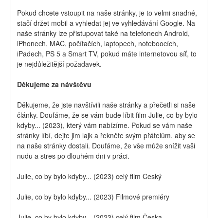
Pokud chcete vstoupit na naše stránky, je to velmi snadné, 
stačí držet mobil a vyhledat jej ve vyhledávání Google. Na 
naše stránky lze přistupovat také na telefonech Android, 
iPhonech, MAC, počítačích, laptopech, noteboocích, 
iPadech, PS 5 a Smart TV, pokud máte internetovou síť, to 
je nejdůležitější požadavek.
Děkujeme za návštěvu
Děkujeme, že jste navštívili naše stránky a přečetli si naše 
články. Doufáme, že se vám bude líbit film Julie, co by bylo 
kdyby... (2023), který vám nabízíme. Pokud se vám naše 
stránky líbí, dejte jim lajk a řekněte svým přátelům, aby se 
na naše stránky dostali. Doufáme, že vše může snížit vaši 
nudu a stres po dlouhém dni v práci.
Julie, co by bylo kdyby... (2023) celý film Český
Julie, co by bylo kdyby... (2023) Filmové premiéry
Julie, co by bylo kdyby... (2023) celý film Česka