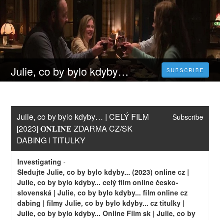
Julie, co by bylo kdyby… | CELÝ FILM [2023] 𝐎𝐍𝐋𝐈𝐍𝐄 ZDARMA CZ/SK DABING I TITULKY
SUBSCRIBE
Julie, co by bylo kdyby… | CELÝ FILM 
Subscribe
[2023] 𝐎𝐍𝐋𝐈𝐍𝐄 ZDARMA CZ/SK 
DABING I TITULKY
Investigating
-
Sledujte Julie, co by bylo kdyby... (2023) online cz | 
Julie, co by bylo kdyby... celý film online česko-
slovenská | Julie, co by bylo kdyby... film online cz 
dabing | filmy Julie, co by bylo kdyby... cz titulky | 
Julie, co by bylo kdyby... Online Film sk | Julie, co by 